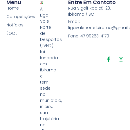
Menu
Entre Em Contato
Home
Rua Sigolf Radlof, 123.
A
Ibirama / SC
Liga
Competições
Vale
Email:
Notícias
Norte
ligavalenorteibirama@gmail
ÉGOL
de
Fone: 47 99263-4170
Desportos
(LVND)
foi
fundada
em
Ibirama
e
tem
sede
no
município,
iniciou
sua
trajetória
no